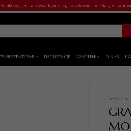
Smaków, przestaje świadczyć usługi w zakresie sprzedaży e-commerce
ZE PREZENTOWE
DEGUSTACJE
SZKOLENIA
O NAS
K
Home
Wi
GRA
MO