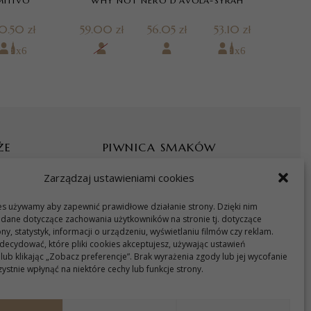
MITIVO
WHY NOT NERO D’AVOLA-SYRAH
C
0.50 zł
59.00 zł
56.05 zł
53.10 zł
79
ŻE
PIWNICA SMAKÓW
Zarządzaj ustawieniami cookies
Regulamin
es używamy aby zapewnić prawidłowe działanie strony. Dzięki nim
Dostawa i płatność
ane dotyczące zachowania użytkowników na stronie tj. dotyczące
ny, statystyk, informacji o urządzeniu, wyświetlaniu filmów czy reklam.
Polityka prywatności
ecydować, które pliki cookies akceptujesz, używając ustawień
lub klikając „Zobacz preferencje”. Brak wyrażenia zgody lub jej wycofanie
Polityka cookies
ystnie wpłynąć na niektóre cechy lub funkcje strony.
Ustawienia cookies