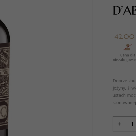
D’A
42.00 
Cena dla
niezalogowa
Dobrze zbu
jeżyny, śli
ustach moc
stonowanej