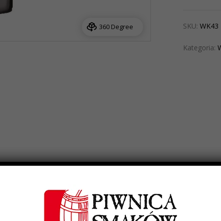
SKU:
WK43
360 Degree
Kategoria:
quently Bought Together
Informacje dodatk