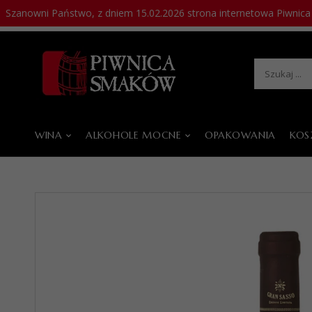
Szanowni Państwo, z dniem 15.02.2026 strona internetowa Piwnica 
22 121 03 08
sklep@piwnicasmakow.pl
WINA
ALKOHOLE MOCNE
OPAKOWANIA
KOS