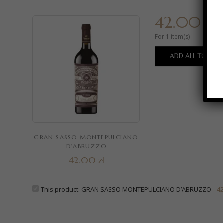
42.00
zł
For 1 item(s)
ADD ALL TO CAR
GRAN SASSO MONTEPULCIANO
D’ABRUZZO
42.00
zł
This product:
GRAN SASSO MONTEPULCIANO D’ABRUZZO
4