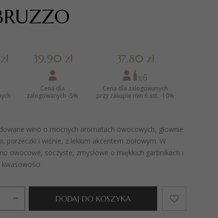
BRUZZO
zł
39.90 zł
37.80 zł
Cena dla
Cena dla zalogowanych
nych
zalogowanych -5%
przy zakupie min 6 szt. -10%
dowane wino o mocnych aromatach owocowych, głownie
wki, porzeczki i wiśnie, z lekkim akcentem ziołowym. W
no owocowe, soczyste, zmysłowe o miękkich garbnikach i
 kwasowości
DODAJ DO KOSZYKA