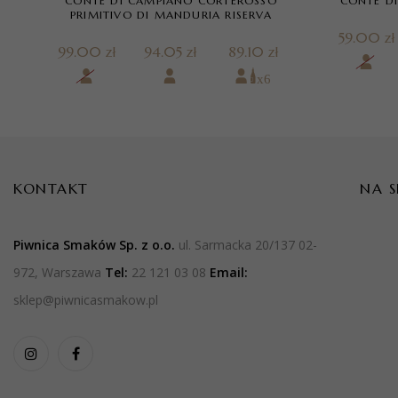
CONTE DI CAMPIANO CORTEROSSO
CONTE D
PRIMITIVO DI MANDURIA RISERVA
59.00 zł
99.00 zł
94.05 zł
89.10 zł
KONTAKT
NA 
Piwnica Smaków Sp. z o.o.
ul. Sarmacka 20/137 02-
972, Warszawa
Tel:
22 121 03 08
Email:
sklep@piwnicasmakow.pl