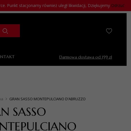
. Punkt stacjonarny również uległ likwidacji, Dziękujemy
Odrzuć
ONTAKT
Darmowa dostawa od 199 zł
na
GRAN SASSO MONTEPULCIANO D’ABRUZZO
N SASSO
NTEPULCIANO